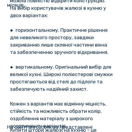
можна повністю відкрити конструкцію.
місяців.
На вибір користувачів жалюзі в кухню у
двох варіантах:
● горизонтальному. Практичне рішення
для невеликого простору, завдяки
закриванню лише скляної частини вікна
та забезпеченню зручного відкривання.
● вертикальному. Оригінальний вибір для
великої кухні. Широкі поліестерові смужки
простягаються від стелі до підлоги та
забезпечують надійний захист.
Кожен з варіантів має відмінну міцність,
стійкість та можливість обрати колір,
оздоблення матеріалу з широкого
асортименту варіантів.
На сайті anrol.com.ua представлені
Купити штори жалюзі на кухню - це