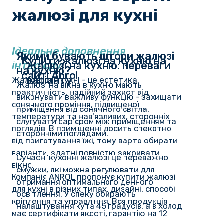
жалюзі для кухні
Ідеальне доповнення
Якими бувають штори жалюзі
Купити жалюзі на кухню на
інтер'єру
Жалюзі на кухню: переваги
на кухню?
сайті Anrol
варіанту
Жалюзі для кухні - це естетика,
Жалюзі на вікна в кухню мають
практичність, надійний захист від
виконувати важливу функцію - захищати
сонячного проміння, підвищеної
приміщення від сонячного світла,
температури та нав'язливих, сторонніх
слугувати бар'єром між приміщенням та
поглядів. В приміщенні досить спекотно
сторонніми поглядами.
від приготування їжі, тому варто обирати
варіанти, здатні повністю закривати
Сучасні кухонні жалюзі це переважно
вікно.
смужки, які можна регулювати для
Компанія ANROL пропонує купити жалюзі
отримання оптимального денного
для кухні в різних типах, дизайні, способі
освітлення. У спеку обирають
кріплення та управління. Вся продукція
налаштування кута 45 градусів, а в холод
має сертифікати якості, гарантію на 12