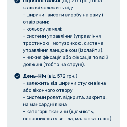
Горизонтальні
(від 217 грн.) Ціна
жалюзі залежить від:
- ширини і висоти виробу на раму і
отвір рами;
- кольору ламелі;
- системи управління (управління
тростиною і мотузочкою, система
управління ланцюжком (ізолайти);
- нижня фіксація або фіксація по всій
довжині (тобто на струні).
День-Ніч
(від 572 грн.)
- залежить від ширини стулки вікна
або віконного отвору
- системи ролет: відкрита, закрита,
на мансардні вікна
- категорії тканини (щільність,
непроникність світла, малюнка тощо)