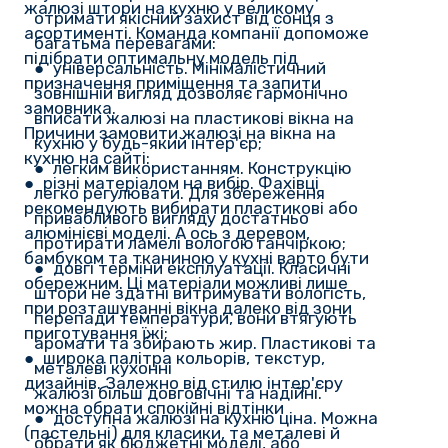
жалюзі штори на кухню у великому
отримати якісний захист від сонця з
асортименті. Команда компанії допоможе
багатьма перевагами:
підібрати оптимальну модель під
● універсальність. Мінімалістичний
призначення приміщення та запити
зовнішній вигляд дозволяє гармонічно
замовника.
вписати жалюзі на пластикові вікна на
Причини замовити жалюзі на вікна на
кухню у будь-який інтер'єр;
кухню на сайті:
● легким використанням. Конструкцію
● різні матеріалом на вибір. Фахівці
легко регулювати. Для збереження
рекомендують вибирати пластикові або
привабливого вигляду достатньо
алюмінієві моделі. А ось з деревом,
протирати ламелі вологою ганчіркою;
бамбуком та тканиною у кухні варто бути
● довгі терміни експлуатації. Класичні
обережним. Ці матеріали можливі лише
штори не здатні витримувати вологість,
при розташуванні вікна далеко від зони
перепади температури, вони втягують
приготування їжі;
аромати та збирають жир. Пластикові та
● широка палітра кольорів, текстур,
металеві кухонні
дизайнів. Залежно від стилю інтер'єру
жалюзі більш довговічні та надійні.
можна обрати спокійні відтінки
● доступна жалюзі на кухню ціна. Можна
(пастельні) для класики, та металеві й
обрати як бюджетні моделі, або