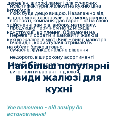
дерев'яні широкі ламелі для сучасних
мультифактурні жалюзі на кухню ціна
інтер'єрів;
яких буде дещо вищою. Незалежно від
● допомога та консультації менеджерів в
вартості, компанія дає гарантію на свою
здійсненні замірів, вибору матеріалу,
продукцію терміном на 12 місяців.
конструкції, кріплення. Обираючи на
Переваги обрати й замовити жалюзі
кухню жалюзі в місті Київ - виїзд майстра
очевидні, користувачі отримають
на об'єкт безкоштовно.
сучасне, функціональне рішення
недорого, в широкому асортименті
Найбільш популярні
дизайнів, матеріалів, можливості
виготовити варіант під ключ.
види жалюзі для
кухні
Усе включено - від заміру до
встановлення!