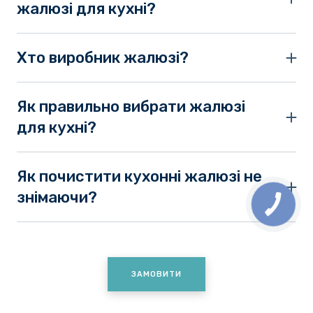
жалюзі для кухні?
Послуга безкоштовних замірів та монтажу діє у
Києві.
Хто виробник жалюзі?
У каталозі зібрано моделі від європейських та
українських виробників.
Як правильно вибрати жалюзі
для кухні?
Для вибору варто здійснити заміри, визначити
матеріал та зовнішній вигляд, можливе
Як почистити кухонні жалюзі не
кріплення.
знімаючи?
Кухонні жалюзі достатньо просто періодично
протирати вологою серветкою.
ЗАМОВИТИ