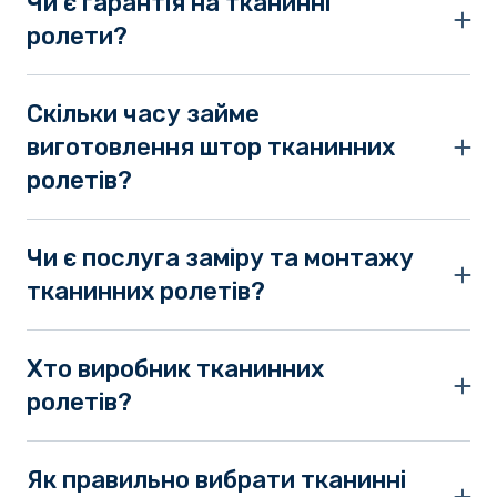
Чи є гарантія на тканинні
ролети?
Термін гарантії на продукцію магазину 12
місяців.
Скільки часу займе
виготовлення штор тканинних
ролетів?
Термін виготовлення 2-4 дні, залежно від
обраних елементів, необхідності
Чи є послуга заміру та монтажу
використовувати індивідуальний підхід.
тканинних ролетів?
Купити тканинні ролети Київ та околиця до 25
км можна з безкоштовним виїздом майстра для
Хто виробник тканинних
замірів та монтажу.
ролетів?
У каталозі купити тканинні ролети на вікна
доступно від перевірених європейських та
Як правильно вибрати тканинні
українських брендів.