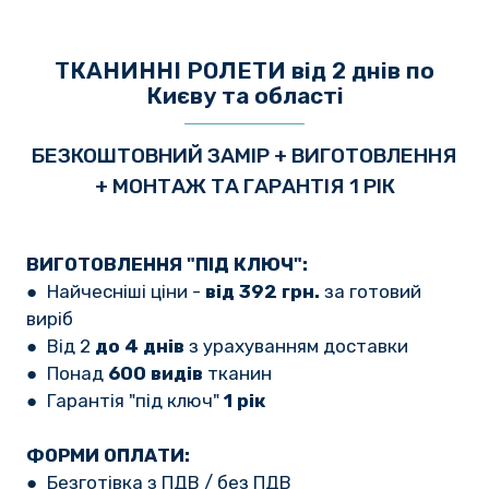
ТКАНИННІ РОЛЕТИ від 2 днів по
Києву та області
БЕЗКОШТОВНИЙ ЗАМІР + ВИГОТОВЛЕННЯ
+ МОНТАЖ ТА ГАРАНТІЯ 1 РІК
ВИГОТОВЛЕННЯ "ПІД КЛЮЧ":
● Найчесніші ціни -
від 392 грн.
за готовий
виріб
● Від 2
до 4 днів
з урахуванням доставки
● Понад
600 видів
тканин
● Гарантія "під ключ"
1 рік
ФОРМИ ОПЛАТИ:
● Безготівка з ПДВ / без ПДВ