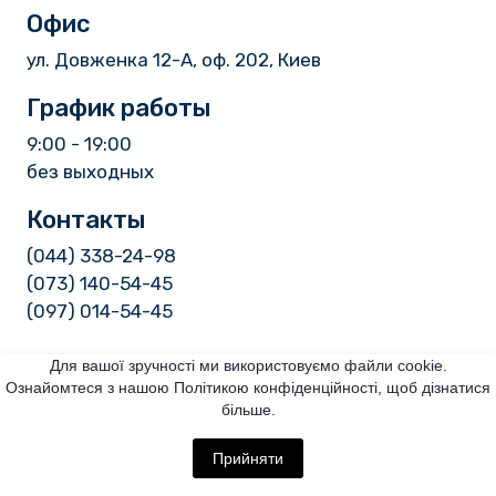
Офис
ул. Довженка 12-А, оф. 202, Киев
График работы
9:00 - 19:00
без выходных
Контакты
(044) 338-24-98
(073) 140-54-45
(097) 014-54-45
moc.liamg%40veik.lorna
Для вашої зручності ми використовуємо файли cookie.
Ознайомтеся з нашою Політикою конфіденційності, щоб дізнатися
au.moc.lorna%40rotcerid
більше.
Прийняти