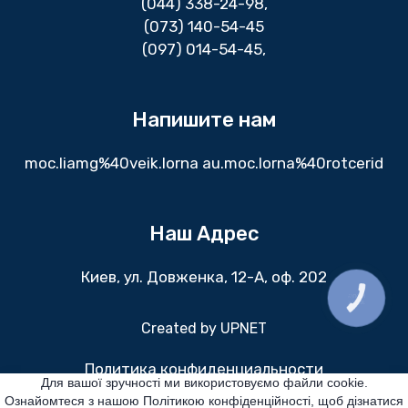
(044) 338-24-98
,
(073) 140-54-45
(097) 014-54-45,
Напишите нам
moc.liamg%40veik.lorna au.moc.lorna%40rotcerid
Наш Адрес
Киев, ул. Довженка, 12-А, оф. 202
КНОПКА
ЗВ'ЯЗКУ
Created by
UPNET
Политика конфиденциальности
Для вашої зручності ми використовуємо файли cookie.
Ознайомтеся з нашою Політикою конфіденційності, щоб дізнатися