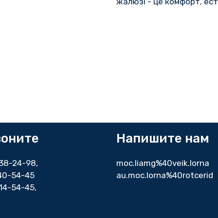
жалюзі - це комфорт, ест
воните
Напишите нам
338-24-98
,
moc.liamg%40veik.lorna
140-54-45
au.moc.lorna%40rotcerid
14-54-45,