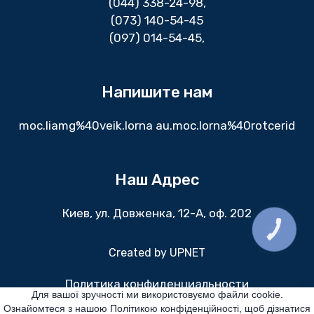
(044) 338-24-98
,
(073) 140-54-45
(097) 014-54-45,
Напишите нам
moc.liamg%40veik.lorna au.moc.lorna%40rotcerid
Наш Адрес
Киев, ул. Довженка, 12-А, оф. 202
КНОПКА
ЗВ'ЯЗКУ
Created by
UPNET
Политика конфиденциальности
Для вашої зручності ми використовуємо файли cookie.
Ознайомтеся з нашою Політикою конфіденційності, щоб дізнатися