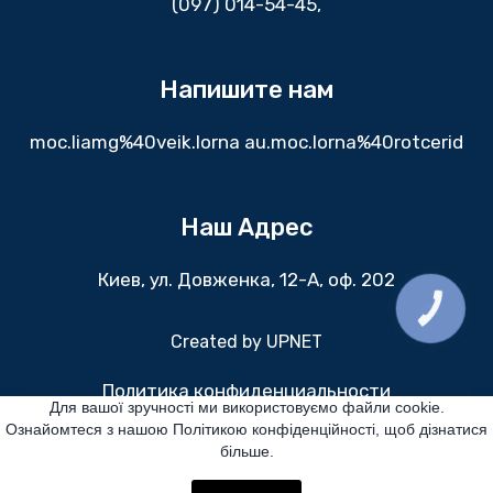
(097) 014-54-45,
Напишите нам
moc.liamg%40veik.lorna au.moc.lorna%40rotcerid
Наш Адрес
Киев, ул. Довженка, 12-А, оф. 202
КНОПКА
ЗВ'ЯЗКУ
Created by
UPNET
Политика конфиденциальности
Для вашої зручності ми використовуємо файли cookie.
Ознайомтеся з нашою Політикою конфіденційності, щоб дізнатися
Все права защищены
більше.