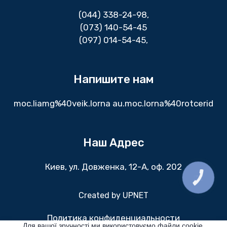
(044) 338-24-98
,
(073) 140-54-45
(097) 014-54-45,
Напишите нам
moc.liamg%40veik.lorna au.moc.lorna%40rotcerid
Наш Адрес
Киев, ул. Довженка, 12-А, оф. 202
КНОПКА
ЗВ'ЯЗКУ
Created by
UPNET
Политика конфиденциальности
Для вашої зручності ми використовуємо файли cookie.