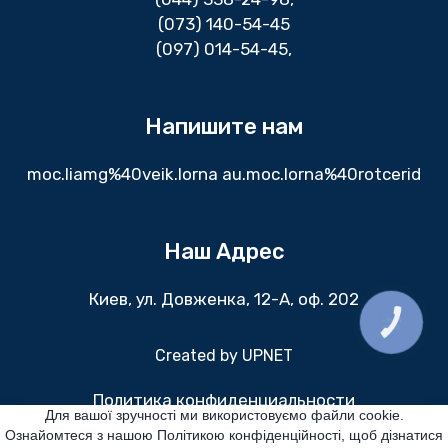
(073) 140-54-45
(097) 014-54-45,
Напишите нам
moc.liamg%40veik.lorna au.moc.lorna%40rotcerid
Наш Адрес
Киев, ул. Довженка, 12-А, оф. 202
КНОПКА
ЗВ'ЯЗКУ
Created by
UPNET
Политика конфиденциальности
Для вашої зручності ми використовуємо файли cookie.
Ознайомтеся з нашою Політикою конфіденційності, щоб дізнатися