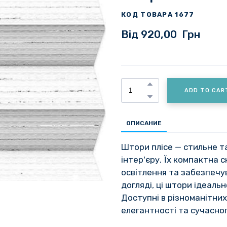
КОД ТОВАРА 1677
Від 920,00  Грн
ADD TO CAR
ОПИСАНИЕ
Штори плісе — стильне т
інтер'єру. Їх компактна
освітлення та забезпечув
догляді, ці штори ідеаль
Доступні в різноманітни
елегантності та сучасног