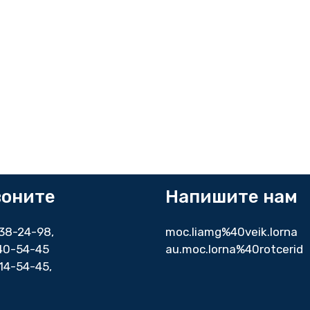
воните
Напишите нам
338-24-98
,
moc.liamg%40veik.lorna
140-54-45
au.moc.lorna%40rotcerid
14-54-45,