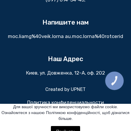
Напишите нам
moc.liamg%40veik.lorna au.moc.lorna%40rotcerid
Наш Адрес
Киев, ул. Довженка, 12-А, оф. 202
КНОПКА
ЗВ'ЯЗКУ
Created by
UPNET
Политика конфиденциальности
Для вашої зручності ми використовуємо файли cookie.
Ознайомтеся з нашою Політикою конфіденційності, щоб дізнатися
Все права защищены
більше.