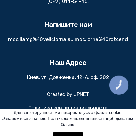
(097) 014-54-45,
Напишите нам
moc.liamg%40veik.lorna au.moc.lorna%40rotcerid
Наш Адрес
Киев, ул. Довженка, 12-А, оф. 202
КНОПКА
ЗВ'ЯЗКУ
Created by
UPNET
Политика конфиденциальности
Для вашої зручності ми використовуємо файли cookie.
Ознайомтеся з нашою Політикою конфіденційності, щоб дізнатися
Все права защищены
більше.