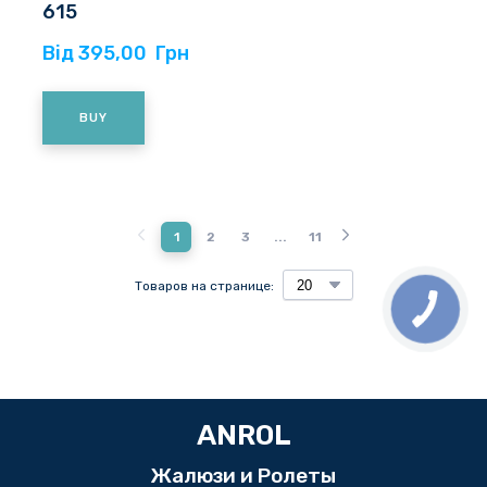
615
Від 395,00  Грн
BUY
1
2
3
...
11
Товаров на странице:
ANROL
Жалюзи и Ролеты